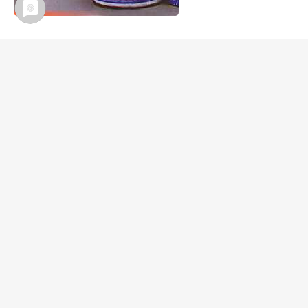
Bindegarn
PRODUKTE & SORTIMENT
Abdichtungen
Bau- & Industrie
Gewächshaus und Gemüsebau
Landwirtschaft
Silofolien
Siloschutzfolie
Siloschutzgitter